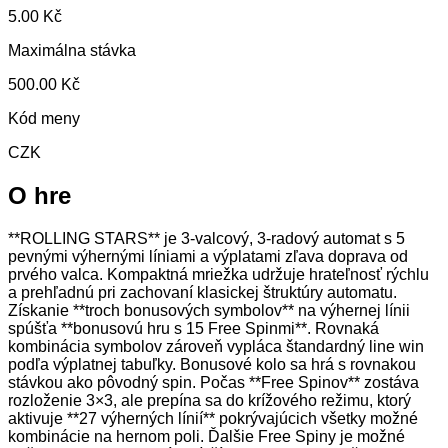
5.00 Kč
Maximálna stávka
500.00 Kč
Kód meny
CZK
O hre
**ROLLING STARS** je 3-valcový, 3-radový automat s 5
pevnými výhernými líniami a výplatami zľava doprava od
prvého valca. Kompaktná mriežka udržuje hrateľnosť rýchlu
a prehľadnú pri zachovaní klasickej štruktúry automatu.
Získanie **troch bonusových symbolov** na výhernej línii
spúšťa **bonusovú hru s 15 Free Spinmi**. Rovnaká
kombinácia symbolov zároveň vypláca štandardný line win
podľa výplatnej tabuľky. Bonusové kolo sa hrá s rovnakou
stávkou ako pôvodný spin. Počas **Free Spinov** zostáva
rozloženie 3×3, ale prepína sa do krížového režimu, ktorý
aktivuje **27 výherných línií** pokrývajúcich všetky možné
kombinácie na hernom poli. Ďalšie Free Spiny je možné