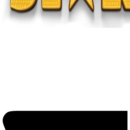
lce
adky
ií
dy
usové symboly
usová hra
točenia zdarma
 spiny