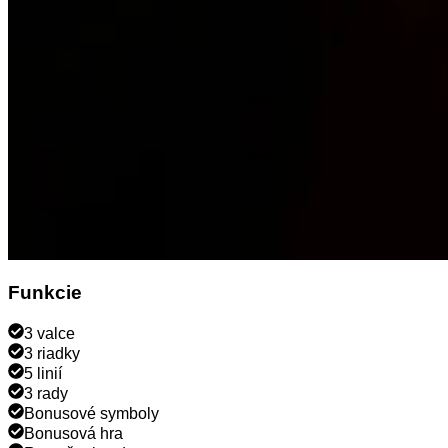
Funkcie
3 valce
3 riadky
5 linií
3 rady
Bonusové symboly
Bonusová hra