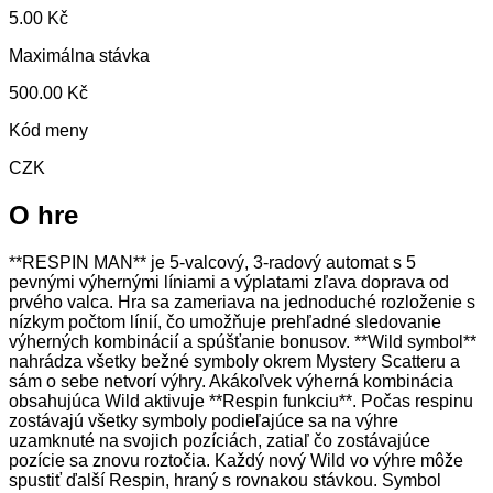
5.00 Kč
Maximálna stávka
500.00 Kč
Kód meny
CZK
O hre
**RESPIN MAN** je 5-valcový, 3-radový automat s 5
pevnými výhernými líniami a výplatami zľava doprava od
prvého valca. Hra sa zameriava na jednoduché rozloženie s
nízkym počtom línií, čo umožňuje prehľadné sledovanie
výherných kombinácií a spúšťanie bonusov. **Wild symbol**
nahrádza všetky bežné symboly okrem Mystery Scatteru a
sám o sebe netvorí výhry. Akákoľvek výherná kombinácia
obsahujúca Wild aktivuje **Respin funkciu**. Počas respinu
zostávajú všetky symboly podieľajúce sa na výhre
uzamknuté na svojich pozíciách, zatiaľ čo zostávajúce
pozície sa znovu roztočia. Každý nový Wild vo výhre môže
spustiť ďalší Respin, hraný s rovnakou stávkou. Symbol