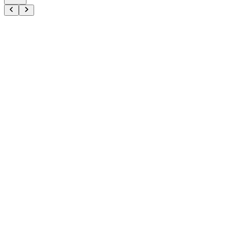
TM
Pozrieť všetky hry