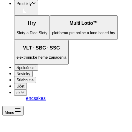
Produkty
Hry
Multi Lotto™
Sloty a Dice Sloty
platforma pre online a land-based hry
VLT · SBG · SSG
elektronické herné zariadenia
Spoločnosť
Novinky
Stiahnutia
Účet
sk
en
cs
sk
es
Menu