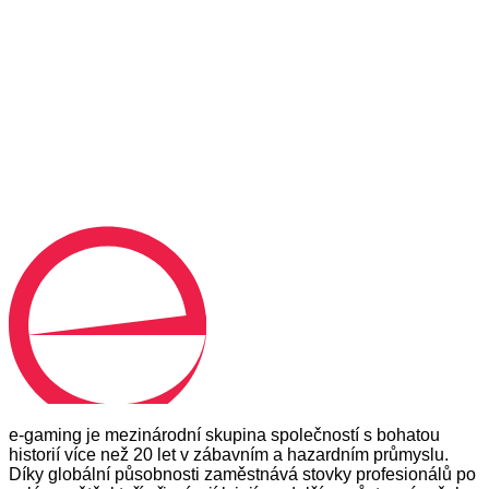
ZPRÁVA
*
Souhlas se zpracováním osobních údajů. Kdykoli se můžete
zdarma odhlásit.
Odeslat zprávu
e-gaming je mezinárodní skupina společností s bohatou
historií více než 20 let v zábavním a hazardním průmyslu.
Díky globální působnosti zaměstnává stovky profesionálů po