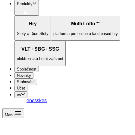
Produkty
Hry
Multi Lotto™
Sloty a Dice Sloty
platforma pro online a land-based hry
VLT · SBG · SSG
elektronická herní zařízení
Společnost
Novinky
Stahování
Účet
cs
en
cs
sk
es
Menu