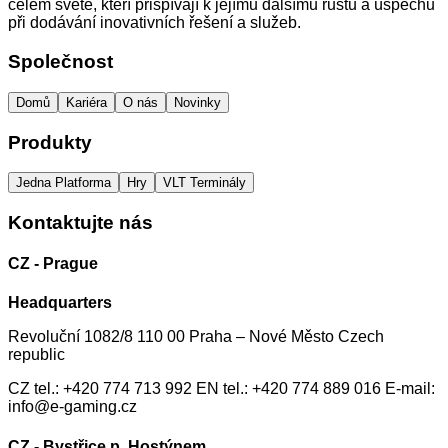
celém světě, kteří přispívají k jejímu dalšímu růstu a úspěchu
při dodávání inovativních řešení a služeb.
Společnost
Domů
Kariéra
O nás
Novinky
Produkty
Jedna Platforma
Hry
VLT Terminály
Kontaktujte nás
CZ - Prague
Headquarters
Revoluční 1082/8 110 00 Praha – Nové Město Czech
republic
CZ tel.: +420 774 713 992 EN tel.: +420 774 889 016 E-mail:
info@e-gaming.cz
CZ - Bystřice p. Hostýnem