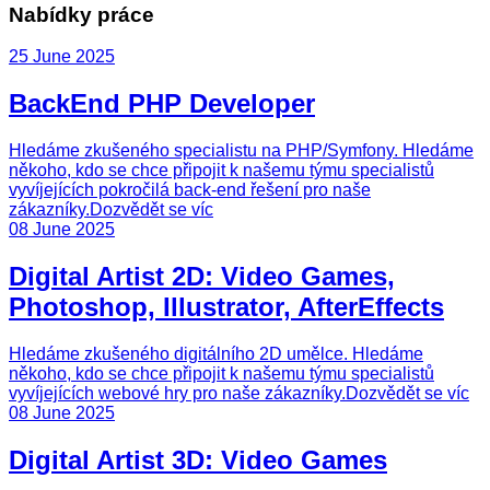
Nabídky práce
25 June 2025
BackEnd PHP Developer
Hledáme zkušeného specialistu na PHP/Symfony. Hledáme
někoho, kdo se chce připojit k našemu týmu specialistů
vyvíjejících pokročilá back-end řešení pro naše
zákazníky.
Dozvědět se víc
08 June 2025
Digital Artist 2D: Video Games,
Photoshop, Illustrator, AfterEffects
Hledáme zkušeného digitálního 2D umělce. Hledáme
někoho, kdo se chce připojit k našemu týmu specialistů
vyvíjejících webové hry pro naše zákazníky.
Dozvědět se víc
08 June 2025
Digital Artist 3D: Video Games