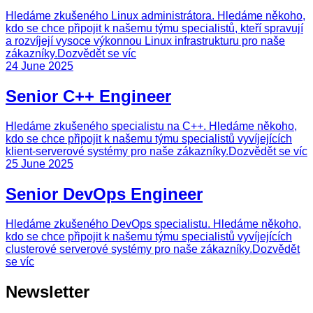
Hledáme zkušeného Linux administrátora. Hledáme někoho,
kdo se chce připojit k našemu týmu specialistů, kteří spravují
a rozvíjejí vysoce výkonnou Linux infrastrukturu pro naše
zákazníky.
Dozvědět se víc
24 June 2025
Senior C++ Engineer
Hledáme zkušeného specialistu na C++. Hledáme někoho,
kdo se chce připojit k našemu týmu specialistů vyvíjejících
klient-serverové systémy pro naše zákazníky.
Dozvědět se víc
25 June 2025
Senior DevOps Engineer
Hledáme zkušeného DevOps specialistu. Hledáme někoho,
kdo se chce připojit k našemu týmu specialistů vyvíjejících
clusterové serverové systémy pro naše zákazníky.
Dozvědět
se víc
Newsletter