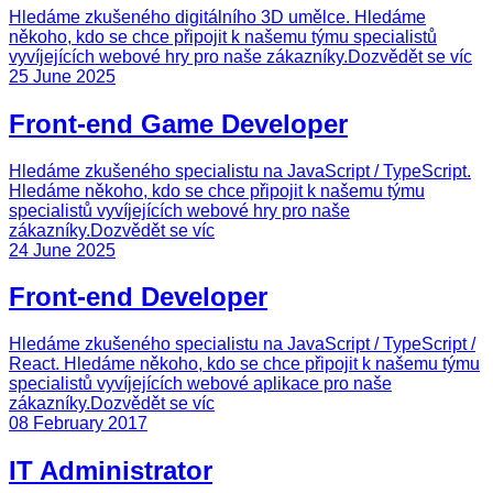
Hledáme zkušeného digitálního 3D umělce. Hledáme
někoho, kdo se chce připojit k našemu týmu specialistů
vyvíjejících webové hry pro naše zákazníky.
Dozvědět se víc
25 June 2025
Front-end Game Developer
Hledáme zkušeného specialistu na JavaScript / TypeScript.
Hledáme někoho, kdo se chce připojit k našemu týmu
specialistů vyvíjejících webové hry pro naše
zákazníky.
Dozvědět se víc
24 June 2025
Front-end Developer
Hledáme zkušeného specialistu na JavaScript / TypeScript /
React. Hledáme někoho, kdo se chce připojit k našemu týmu
specialistů vyvíjejících webové aplikace pro naše
zákazníky.
Dozvědět se víc
08 February 2017
IT Administrator